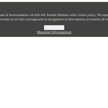
ssari al funzionamento ed utili alle finalità illustrate nella cookie policy, Per sa
ccando su un link o proseguendo la navigazione in altra maniera, acconsenti all’u
Acconsento
Maggiori Informazioni