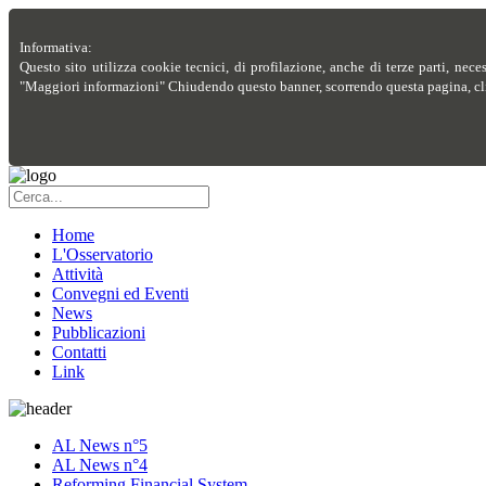
Informativa:
Questo sito utilizza cookie tecnici, di profilazione, anche di terze parti, nece
"Maggiori informazioni" Chiudendo questo banner, scorrendo questa pagina, cli
Home
L'Osservatorio
Attività
Convegni ed Eventi
News
Pubblicazioni
Contatti
Link
AL News n°5
AL News n°4
Reforming Financial System